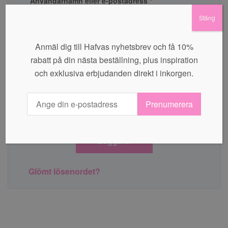
Användarnamn eller e-postadress
*
Stäng
Anmäl dig till Hafvas nyhetsbrev och få 10%
Lösenord
*
rabatt på din nästa beställning, plus inspiration
och exklusiva erbjudanden direkt i inkorgen.
Prenumerera
Kom ihåg mig
Logga in
Glömt lösenordet?