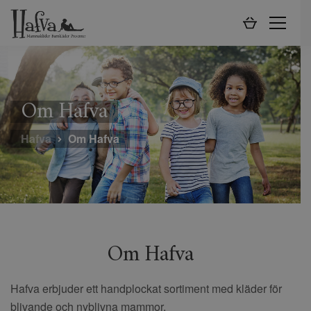
Om Hafva
Hafva
Om Hafva
Om Hafva
Hafva erbjuder ett handplockat sortiment med kläder för
blivande och nyblivna mammor.