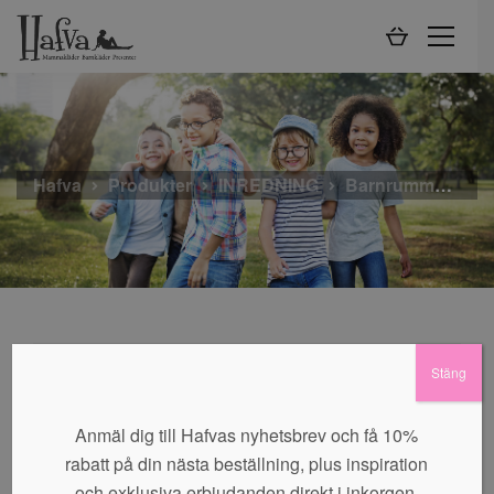
Hafva
Produkter
INREDNING
Barnrummet
S
Stäng
Inga produkter hittades som motsvarar ditt val.
Anmäl dig till Hafvas nyhetsbrev och få 10%
rabatt på din nästa beställning, plus inspiration
och exklusiva erbjudanden direkt i inkorgen.