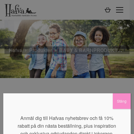
Hafva
Produkter
BABY & BARNPRODUKTER
Stäng
Inga produkter hittades som motsvarar ditt val.
Anmäl dig till Hafvas nyhetsbrev och få 10%
rabatt på din nästa beställning, plus inspiration
och exklusiva erbjudanden direkt i inkorgen.