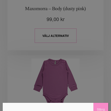
Maxomorra – Body (dusty pink)
99,00
kr
VÄLJ ALTERNATIV
Stäng