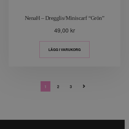
NenaH – Dregglis/Miniscarf “Grön”
49,00
kr
LÄGG I VARUKORG
1
2
3