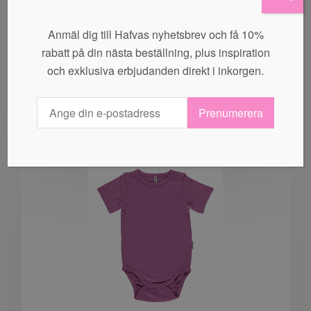
Maxomorra – Body (ljuslila)
Anmäl dig till Hafvas nyhetsbrev och få 10%
rabatt på din nästa beställning, plus inspiration
99,00
kr
och exklusiva erbjudanden direkt i inkorgen.
VÄLJ ALTERNATIV
Prenumerera