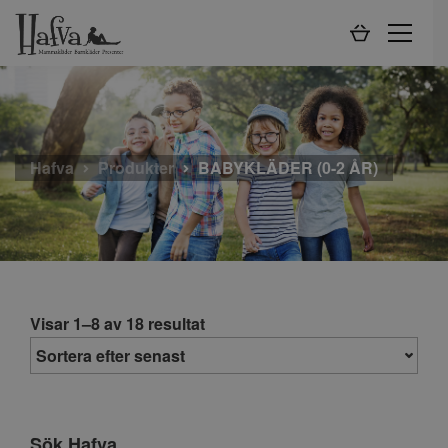
Hafva
Produkter
BABYKLÄDER (0-2 ÅR)
Visar 1–8 av 18 resultat
Sök Hafva