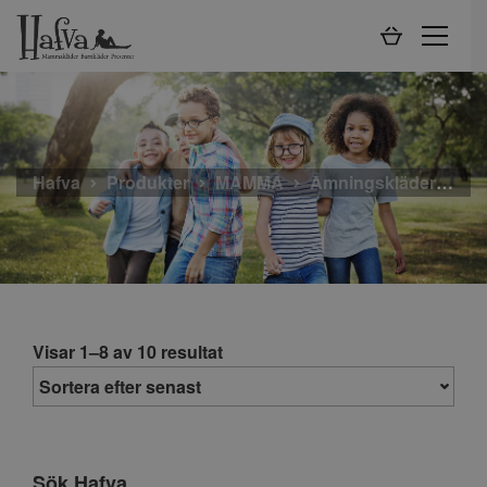
Hafva
Produkter
MAMMA
Amningskläder
To
Visar 1–8 av 10 resultat
Sök Hafva