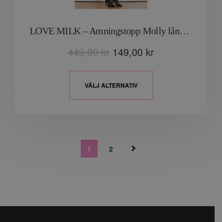
LOVE MILK – Amningstopp Molly lång ärm “Svart”
449,00
kr
149,00
kr
VÄLJ ALTERNATIV
1
2