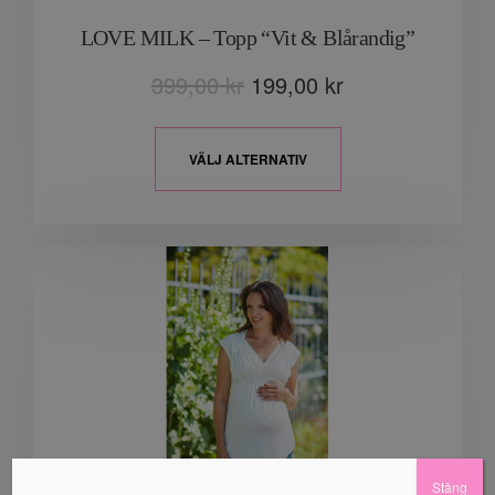
LOVE MILK – Topp “Vit & Blårandig”
399,00
kr
199,00
kr
VÄLJ ALTERNATIV
Stäng