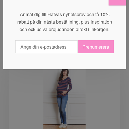
LOVE MILK – Amningstopp “Porslinsvit”
Anmäl dig till Hafvas nyhetsbrev och få 10%
rabatt på din nästa beställning, plus inspiration
399,00
kr
149,00
kr
och exklusiva erbjudanden direkt i inkorgen.
VÄLJ ALTERNATIV
Prenumerera