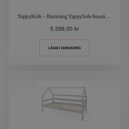
YappyKids – Barnsäng YappySole hussäng “Grön”
5.399,00
kr
LÄGG I VARUKORG