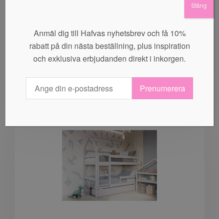
Stäng
YappyKids – Låda YappySpot “Vit”
Anmäl dig till Hafvas nyhetsbrev och få 10%
1.299,00
kr
rabatt på din nästa beställning, plus inspiration
och exklusiva erbjudanden direkt i inkorgen.
LÄGG I VARUKORG
Prenumerera