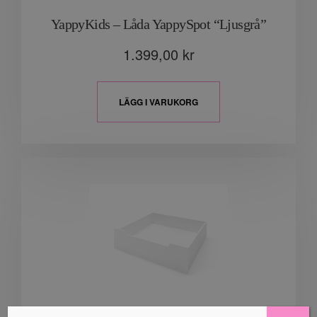
YappyKids – Låda YappySpot “Ljusgrå”
1.399,00
kr
LÄGG I VARUKORG