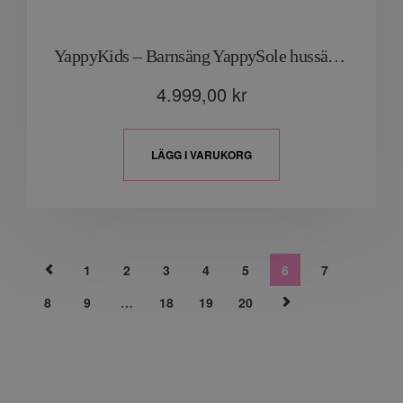
YappyKids – Barnsäng YappySole hussäng “Ljusgrå”
4.999,00
kr
LÄGG I VARUKORG
1
2
3
4
5
6
7
8
9
…
18
19
20