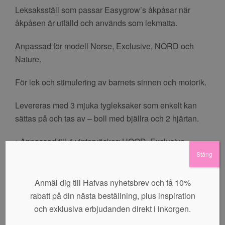
Leksaksställ som passar Easygrow’s åkpåsar när
åkpåsen är utfälld och används som lekmatta.
Anpassad för modell Norse, Exclusive, NORD och
Nature.
För lek och stimulering av barnets sinnen och motorik.
Levereras med 3 mjuka tygleksaker som enkelt kan
sättas på och tas av – boll med bjällra och 2 hjärtan.
• Anpassad till 4 vinterväskor: HOOD, Exclusive,
NORD och Nature
Stäng
• Oeko-Tex 100 certifierade textilier
• Med 3 mjuka leksaker/hängen
Anmäl dig till Hafvas nyhetsbrev och få 10%
• Miljövänlig
rabatt på din nästa beställning, plus inspiration
• Enkel justering
och exklusiva erbjudanden direkt i inkorgen.
• För lek och stimulering