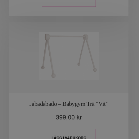
Jabadabado – Babygym Trä “Vit”
399,00
kr
LÄGG I VARUKORG