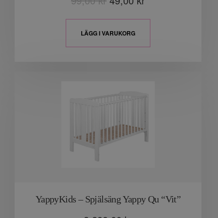
99,00
kr
49,00
kr
LÄGG I VARUKORG
YappyKids – Spjälsäng Yappy Qu “Vit”