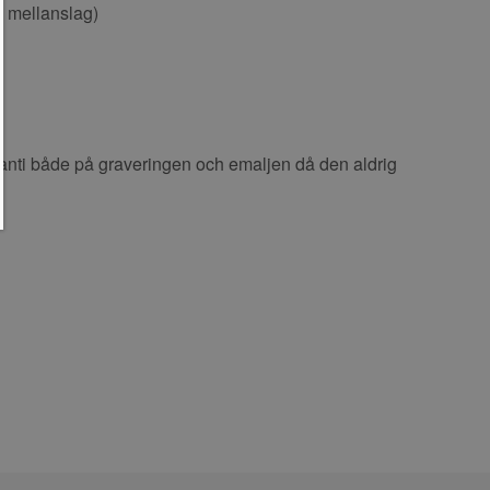
l mellanslag)
ranti både på graveringen och emaljen då den aldrig