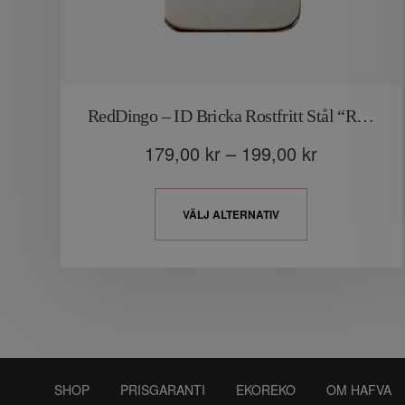
RedDingo – ID Bricka Rostfritt Stål “Rektangel”
179,00
kr
–
199,00
kr
VÄLJ ALTERNATIV
SHOP
PRISGARANTI
EKOREKO
OM HAFVA