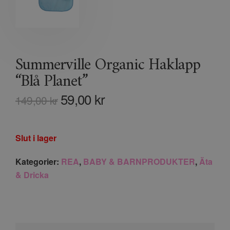
Summerville Organic Haklapp
“Blå Planet”
59,00
kr
149,00
kr
Slut i lager
Kategorier:
REA
,
BABY & BARNPRODUKTER
,
Äta
& Dricka