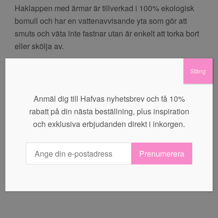
Haklappen med ärmar är tillverkad i 100% ekologisk
bomull och har en vattenavvisande yta som gör att
smuts och väta inte fastnar utan är enkelt att torka bort
eller skölja av.
Du kan enkelt fästa haklappen med kardborreband i
Stäng
nacken som också gör att storleken kan justeras.
Anmäl dig till Hafvas nyhetsbrev och få 10%
Färg: Blå
rabatt på din nästa beställning, plus inspiration
och exklusiva erbjudanden direkt i inkorgen.
Ålder: 6-24 mån
Tvättråd: 40 grader
Prenumerera
Shop – Hafva