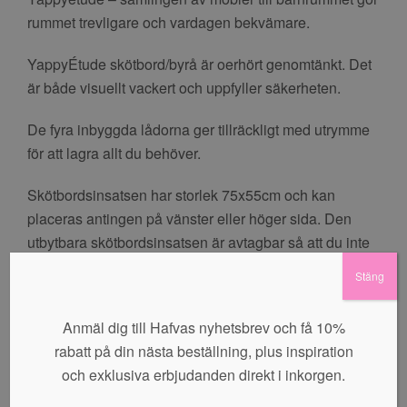
rummet trevligare och vardagen bekvämare.
YappyÉtude skötbord/byrå är oerhört genomtänkt. Det
är både visuellt vackert och uppfyller säkerheten
.
De fyra inbyggda lådorna ger tillräckligt med utrymme
för att lagra allt du behöver.
Skötbordsinsatsen har storlek 75x55cm och kan
placeras antingen på vänster eller höger sida. Den
utbytbara skötbordsinsatsen är avtagbar så att du inte
behöver byta byrå när din baby växer.
Stäng
Färg: Vit
Anmäl dig till Hafvas nyhetsbrev och få 10%
Färg och lack är vattenbaserade.
rabatt på din nästa beställning, plus inspiration
och exklusiva erbjudanden direkt i inkorgen.
Material: Bok och MDF