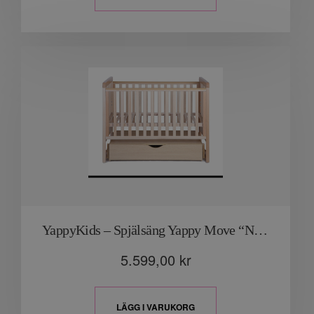
YappyKids – Spjälsäng Yappy Move “Natur”
5.599,00
kr
LÄGG I VARUKORG