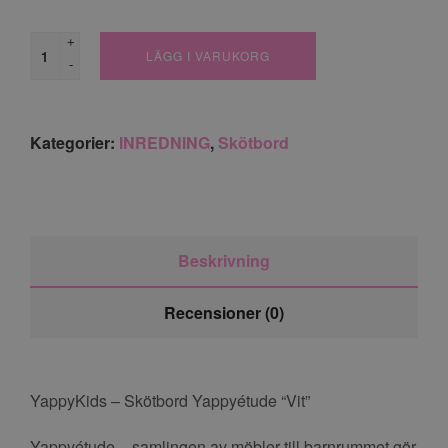
+
LÄGG I VARUKORG
-
Kategorier:
INREDNING
,
Skötbord
Beskrivning
Recensioner (0)
YappyKids – Skötbord Yappyétude “Vit”
Yappyétude – samlingen av möbler till barnrummet gör