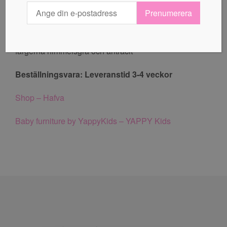
Prenumerera
Mått: L817 mm, H890 mm, B492 mm
YappyKids – Skötbord Yappyétude “Vit” finns även i
färgerna himmelsgrå och antracit
Beställningsvara: Leveranstid 3-4 veckor
Shop – Hafva
Baby furniture by YappyKids – YAPPY Kids